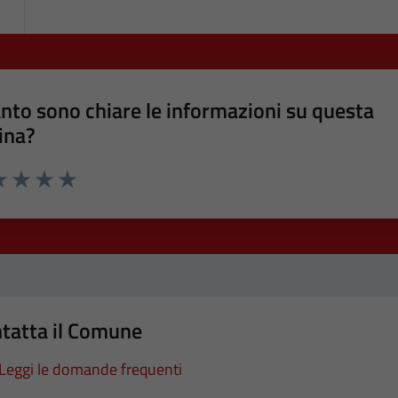
nto sono chiare le informazioni su questa
ina?
a 1 stelle su 5
luta 2 stelle su 5
Valuta 3 stelle su 5
Valuta 4 stelle su 5
Valuta 5 stelle su 5
tatta il Comune
Leggi le domande frequenti