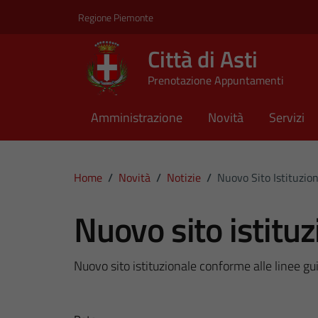
Vai ai contenuti
Vai al footer
Regione Piemonte
Città di Asti
Prenotazione Appuntamenti
Amministrazione
Novità
Servizi
Home
/
Novità
/
Notizie
/
Nuovo Sito Istituzio
Nuovo sito istituz
Nuovo sito istituzionale conforme alle linee gu