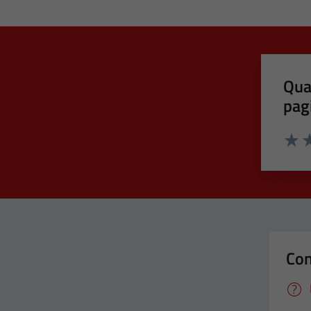
Qua
pag
Valut
Va
Con